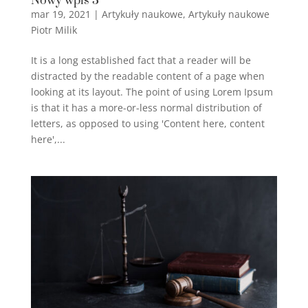
Nowy wpis 3
mar 19, 2021
|
Artykuły naukowe
,
Artykuły naukowe
Piotr Milik
It is a long established fact that a reader will be
distracted by the readable content of a page when
looking at its layout. The point of using Lorem Ipsum
is that it has a more-or-less normal distribution of
letters, as opposed to using 'Content here, content
here',...